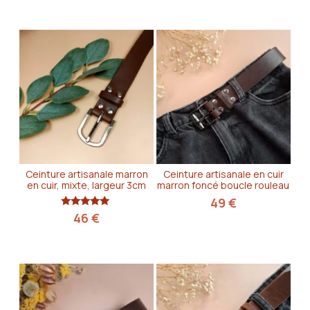
Ceinture artisanale marron
Ceinture artisanale en cuir
en cuir, mixte, largeur 3cm
marron foncé boucle rouleau
49
€
Note
46
€
5.00
sur 5