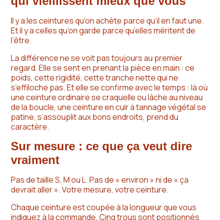
qui vieillissent mieux que vous
Il y a les ceintures qu’on achète parce qu’il en faut une.
Et il y a celles qu’on garde parce qu’elles méritent de
l’être.
La différence ne se voit pas toujours au premier
regard. Elle se sent en prenant la pièce en main : ce
poids, cette rigidité, cette tranche nette qui ne
s’effiloche pas. Et elle se confirme avec le temps : là où
une ceinture ordinaire se craquelle ou lâche au niveau
de la boucle, une ceinture en cuir à tannage végétal se
patine, s’assouplit aux bons endroits, prend du
caractère.
Sur mesure : ce que ça veut dire
vraiment
Pas de taille S, M ou L. Pas de « environ » ni de « ça
devrait aller ». Votre mesure, votre ceinture.
Chaque ceinture est coupée à la longueur que vous
indiquez à la commande. Cinq trous sont positionnés