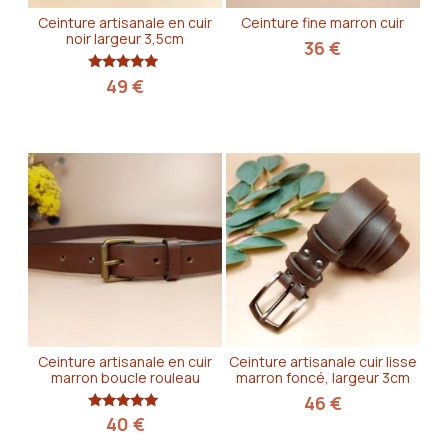
Ceinture artisanale en cuir
Ceinture fine marron cuir
noir largeur 3,5cm
36
€
Note
49
€
5.00
sur 5
Ceinture artisanale en cuir
Ceinture artisanale cuir lisse
marron boucle rouleau
marron foncé, largeur 3cm
46
€
Note
40
€
5.00
sur 5