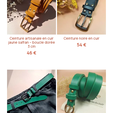
Ceinture artisanale en cuir
Ceinture noire en cuir
jaune safran – boucle dorée
54
€
3 cm
46
€