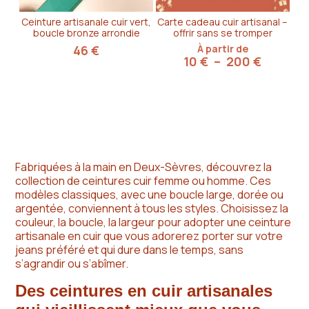
Ceinture artisanale cuir vert,
Carte cadeau cuir artisanal –
boucle bronze arrondie
offrir sans se tromper
46
€
À partir de
Plage
10
€
–
200
€
de
prix :
10 €
à
200 €
Fabriquées à la main en Deux-Sèvres, découvrez la
collection de ceintures cuir femme ou homme. Ces
modèles classiques, avec une boucle large, dorée ou
argentée, conviennent à tous les styles. Choisissez la
couleur, la boucle, la largeur pour adopter une ceinture
artisanale en cuir que vous adorerez porter sur votre
jeans préféré et qui dure dans le temps, sans
s’agrandir ou s’abîmer.
Des ceintures en cuir artisanales