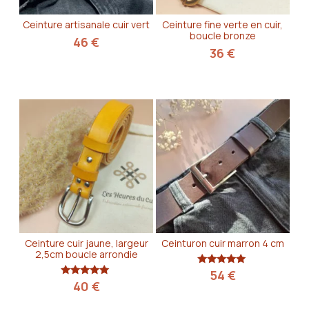
Ceinture artisanale cuir vert
Ceinture fine verte en cuir,
boucle bronze
46
€
36
€
Ceinture cuir jaune, largeur
Ceinturon cuir marron 4 cm
2,5cm boucle arrondie
Note
54
€
5.00
Note
40
€
sur 5
5.00
sur 5