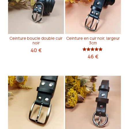
Ceinture boucle double cuir
Ceinture en cuir noir, largeur
noir
3cm
40
€
Note
46
€
5.00
sur 5