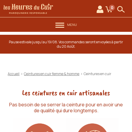
au contenu
Aller au menu
Les Heures du Cuir
0
Mon compte
Mon panie
Rech
MENU
Pause estivale jusqu'au 19/08. Vos commandes seront envoyées à partir
du 20 Août.
Accueil
>
Ceintures en cuir femme & homme
>
Ceintures en cuir
Les ceintures en cuir artisanales
Pas besoin de se serrer la ceinture pour en avoir une
de qualité qui dure longtemps.