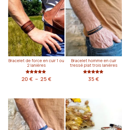
Bracelet de force en cuir 1 ou
Bracelet homme en cuir
2 lanières
tressé plat trois lanières
Plage
Note
Note
20
€
–
25
€
35
€
4.75
5.00
de
sur 5
sur 5
prix :
20 €
à
25 €