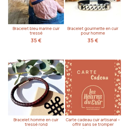
Bracelet bleu marine cuir
Bracelet gourmette en cuir
tressé
pour homme
35
€
35
€
Bracelet homme en cuir
Carte cadeau cuir artisanal –
tressé rond
offrir sans se tromper