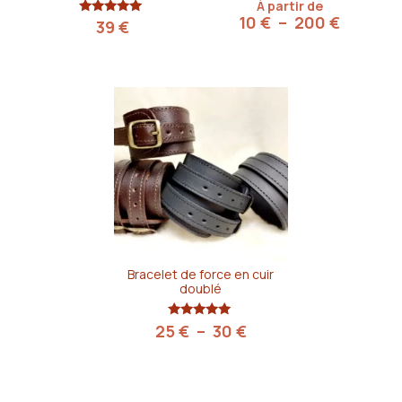
À partir de
Plage
10
€
–
200
€
Note
39
€
5.00
de
sur 5
prix :
10 €
à
200 €
Bracelet de force en cuir
doublé
Plage
Note
25
€
–
30
€
5.00
de
sur 5
prix :
25 €
à