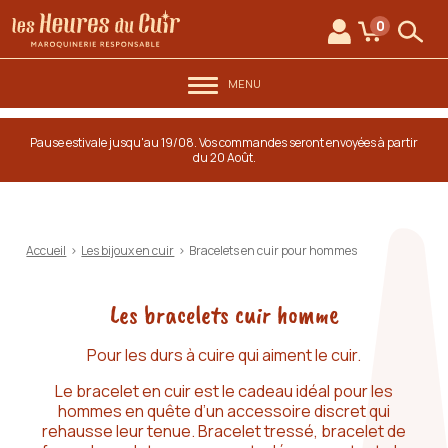
au contenu
Aller au menu
Les Heures du Cuir
0
Mon compte
Mon panie
Rech
MENU
Pause estivale jusqu'au 19/08. Vos commandes seront envoyées à partir
du 20 Août.
Accueil
>
Les bijoux en cuir
>
Bracelets en cuir pour hommes
Les bracelets cuir homme
Pour les durs à cuire qui aiment le cuir.
Le bracelet en cuir est le cadeau idéal pour les
hommes en quête d’un accessoire discret qui
rehausse leur tenue. Bracelet tressé, bracelet de