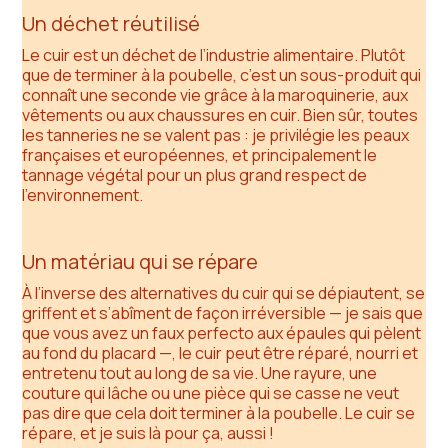
Un déchet réutilisé
Le cuir est un déchet de l’industrie alimentaire. Plutôt
que de terminer à la poubelle, c’est un sous-produit qui
connaît une seconde vie grâce à la maroquinerie, aux
vêtements ou aux chaussures en cuir. Bien sûr, toutes
les tanneries ne se valent pas : je privilégie les peaux
françaises et européennes, et principalement le
tannage végétal pour un plus grand respect de
l’environnement.
Un matériau qui se répare
À l’inverse des alternatives du cuir qui se dépiautent, se
griffent et s’abîment de façon irréversible — je sais que
que vous avez un faux perfecto aux épaules qui pèlent
au fond du placard —, le cuir peut être réparé, nourri et
entretenu tout au long de sa vie. Une rayure, une
couture qui lâche ou une pièce qui se casse ne veut
pas dire que cela doit terminer à la poubelle. Le cuir se
répare, et je suis là pour ça, aussi !