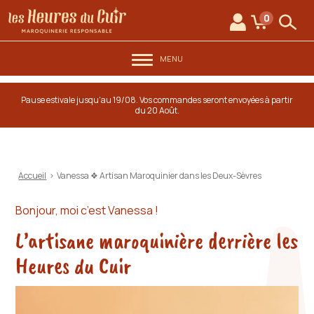
au contenu
Aller au menu
Les Heures du Cuir
0
Mon compte
Mon panie
Rech
MENU
Pause estivale jusqu'au 19/08. Vos commandes seront envoyées à partir
du 20 Août.
Accueil
>
Vanessa ❖ Artisan Maroquinier dans les Deux-Sèvres
Bonjour, moi c’est Vanessa !
L’artisane maroquinière derrière les
Heures du Cuir