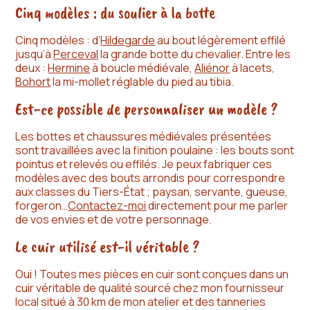
Cinq modèles : du soulier à la botte
Cinq modèles : d’
Hildegarde
au bout légèrement effilé
jusqu’à
Perceval
la grande botte du chevalier. Entre les
deux :
Hermine
à boucle médiévale,
Aliénor
à lacets,
Bohort
la mi-mollet réglable du pied au tibia.
Est-ce possible de personnaliser un modèle ?
Les bottes et chaussures médiévales présentées
sont travaillées avec la finition poulaine : les bouts sont
pointus et relevés ou effilés. Je peux fabriquer ces
modèles avec des bouts arrondis pour correspondre
aux classes du Tiers-État ; paysan, servante, gueuse,
forgeron…
Contactez-moi
directement pour me parler
de vos envies et de votre personnage.
Le cuir utilisé est-il véritable ?
Oui ! Toutes mes pièces en cuir sont conçues dans un
cuir véritable de qualité sourcé chez mon fournisseur
local situé à 30 km de mon atelier et des tanneries