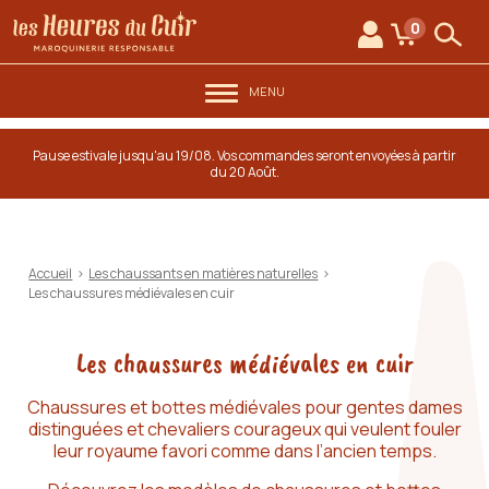
au contenu
Aller au menu
Les Heures du Cuir
0
Mon compte
Mon panie
Rech
MENU
Pause estivale jusqu'au 19/08. Vos commandes seront envoyées à partir
du 20 Août.
Accueil
>
Les chaussants en matières naturelles
>
Les chaussures médiévales en cuir
Les chaussures médiévales en cuir
Chaussures et bottes médiévales pour gentes dames
distinguées et chevaliers courageux qui veulent fouler
leur royaume favori comme dans l’ancien temps.