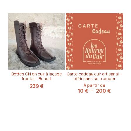
Bottes GN en cuir à laçage
Carte cadeau cuir artisanal –
frontal – Bohort
offrir sans se tromper
239
€
À partir de
Plage
10
€
–
200
€
de
prix :
10 €
à
200 €