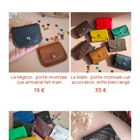
Le Mignon : porte-monnaie
Le Malin : porte-monnaie cuir
cuir artisanal fait main
accordéon, enfin bien rangé
19
€
35
€