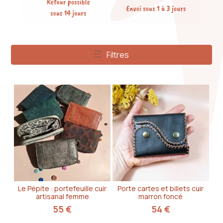
Filtres
Filtres
Le Pépite : portefeuille cuir
Porte cartes et billets cuir
artisanal femme
marron foncé
55
€
54
€