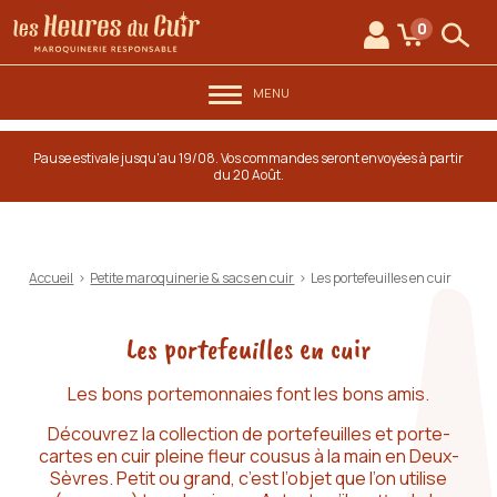
au contenu
Aller au menu
Les Heures du Cuir
0
Mon compte
Mon panie
Rech
MENU
Pause estivale jusqu'au 19/08. Vos commandes seront envoyées à partir
du 20 Août.
Accueil
>
Petite maroquinerie & sacs en cuir
>
Les portefeuilles en cuir
Les portefeuilles en cuir
Les bons portemonnaies font les bons amis.
Découvrez la collection de portefeuilles et porte-
cartes en cuir pleine fleur cousus à la main en Deux-
Sèvres. Petit ou grand, c’est l’objet que l’on utilise