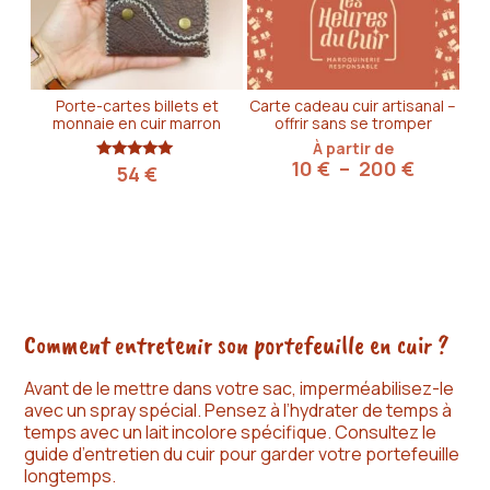
Porte-cartes billets et
Carte cadeau cuir artisanal –
monnaie en cuir marron
offrir sans se tromper
À partir de
Plage
10
€
–
200
€
Note
54
€
5.00
de
sur 5
prix :
10 €
à
200 €
Comment entretenir son portefeuille en cuir ?
Avant de le mettre dans votre sac, imperméabilisez-le
avec un spray spécial. Pensez à l’hydrater de temps à
temps avec un lait incolore spécifique. Consultez le
guide d’entretien du cuir pour garder votre portefeuille
longtemps.