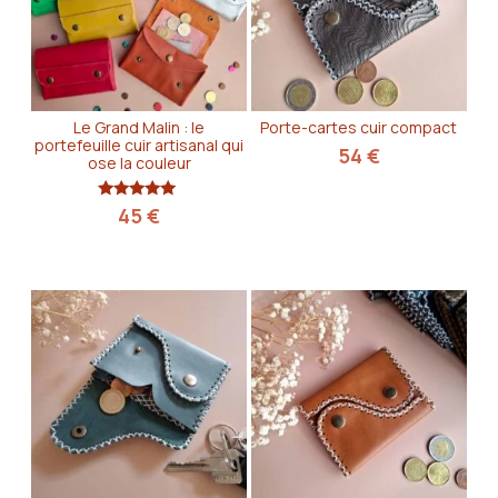
Le Grand Malin : le
Porte-cartes cuir compact
portefeuille cuir artisanal qui
54
€
ose la couleur
Note
45
€
5.00
sur 5