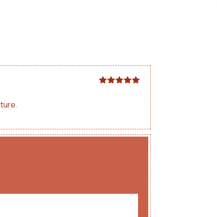
Note
5
sur
5
nture.