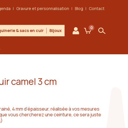
genda
Gravure et personnalisation
Blog
Contact
0
uinerie & sacs en cuir
Bijoux
Mon compte
Mon panier
Rechercher
.
uir camel 3 cm
rainé, 4 mm d’épaisseur, réalisée à vos mesures
 que vous chercherez une ceinture, ce sera juste
s
)