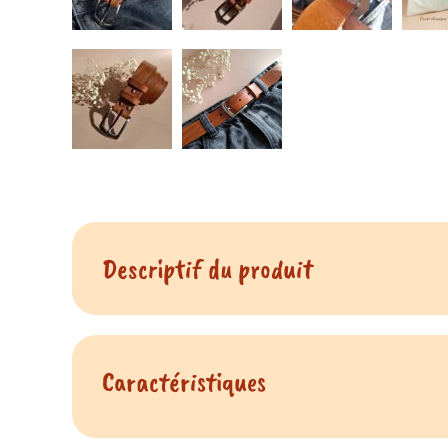
Descriptif du produit
Le charme du cuir camel légèr
Caractéristiques
du produit Ceintur
Il y a des matières qui font leur effet en photo. Ce 
il change selon l'angle et la lumière. C'est une matièr