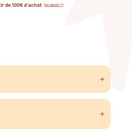
tir de 100€ d'achat
(
en savoir +
)
nces chaudes, ses petites irrégularités, la façon dont
l'opposé du simili qui s'effrite après six mois.