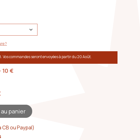
re ?
8. Vos commandes seront envoyées à partir du 20 Août.
+ 10
€
€
 au panier
a CB ou Paypal)
s