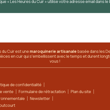
que « Les Heures du Cuir » utilise votre adresse email dans le
 du Cuir est une
maroquinerie artisanale
basée dans les D
pièces en cuir qui sʼembellissent avec le temps et durent lo
vous !
itique de confidentialité
de vente
Formulaire de rétractation
Plan du site
ironnementale
Newsletter
outcourt