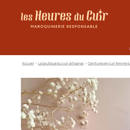
au contenu
Aller au menu
Les Heures du Cuir
Accueil
>
La boutique du cuir artisanal
>
Ceintures en cuir femme