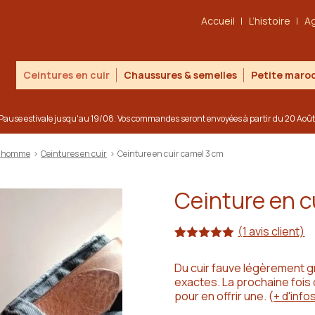
Accueil
L’histoire
A
Ceintures en cuir
Chaussures & semelles
Petite maroq
Pause estivale jusqu'au 19/08. Vos commandes seront envoyées à partir du 20 Août
 & homme
>
Ceintures en cuir
>
Ceinture en cuir camel 3 cm
Ceinture en c
(
1
avis client)
Noté
1
5.00
sur 5
Du cuir fauve légèrement g
basé sur
exactes. La prochaine fois
notation
client
pour en offrir une.
(
+ d'info