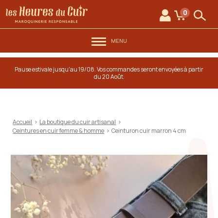
au contenu
Aller au menu
Les Heures du Cuir
0
Mon compte
Mon panie
Rech
MENU
Pause estivale jusqu'au 19/08. Vos commandes seront envoyées à partir
du 20 Août.
Accueil
>
La boutique du cuir artisanal
>
Ceintures en cuir femme & homme
>
Ceinturon cuir marron 4 cm