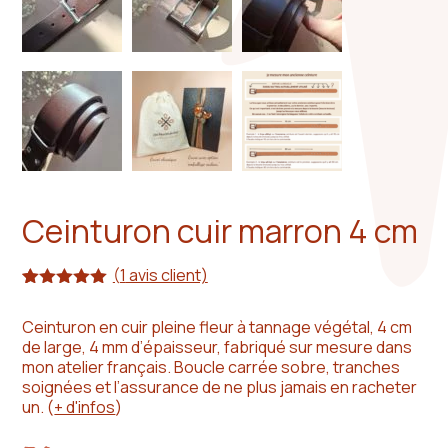
Ceinturon cuir marron 4 cm
(
1
avis client)
Noté
1
5.00
sur 5
Ceinturon en cuir pleine fleur à tannage végétal, 4 cm
basé sur
de large, 4 mm d’épaisseur, fabriqué sur mesure dans
notation
client
mon atelier français. Boucle carrée sobre, tranches
soignées et l’assurance de ne plus jamais en racheter
un.
(
+ d'infos
)