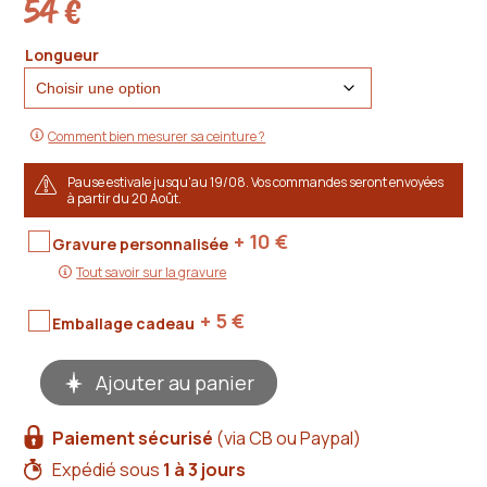
54
€
Longueur
Comment bien mesurer sa ceinture ?
Pause estivale jusqu'au 19/08. Vos commandes seront envoyées
à partir du 20 Août.
+ 10
€
Gravure personnalisée
Tout savoir sur la gravure
+ 5
€
Emballage cadeau
quantité
Ajouter au panier
de
Ceinturon
cuir
Paiement sécurisé
(via CB ou Paypal)
marron
4
Expédié sous
1 à 3 jours
cm