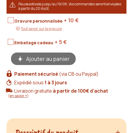
Pause estivale jusqu'au 19/08. Vos commandes seront envoyées
à partir du 20 Août.
+ 10
€
Gravure personnalisée
Tout savoir sur la gravure
+ 5
€
Emballage cadeau
quantité
Ajouter au panier
de
Ceinture
cuir
Paiement sécurisé
(via CB ou Paypal)
noir
boucle
Expédié sous
1 à 3 jours
laiton
Livraison gratuite
à partir de 100€ d'achat
massif
(
en savoir +
)
Descriptif du produit