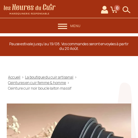
au contenu
Aller au menu
Les Heures du Cuir
0
Mon compte
Mon panie
Rech
MENU
Pause estivale jusqu'au 19/08. Vos commandes seront envoyées à partir
du 20 Août.
Accueil
>
La boutique du cuir artisanal
>
Ceintures en cuir femme & homme
>
Ceinture cuir noir boucle laiton massif