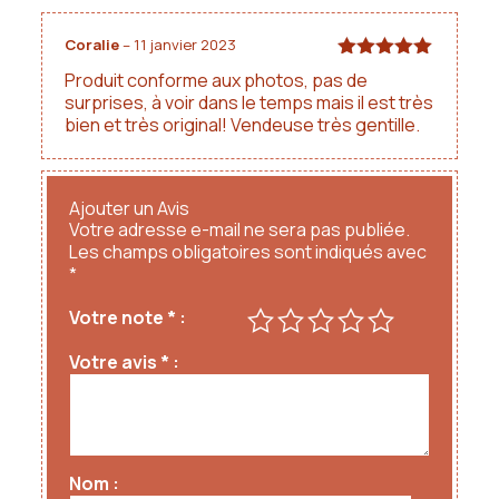
unique tout en cuir, qui deviendra votre nouveau
compagnon pour de longues années!
Coralie
–
11 janvier 2023
Note
5
sur
Produit conforme aux photos, pas de
À noter qu'il peut exister une légère différence de
5
surprises, à voir dans le temps mais il est très
couleurs entre les photos et le rendu réel.
bien et très original! Vendeuse très gentille.
Ajouter un Avis
Votre adresse e-mail ne sera pas publiée.
Les champs obligatoires sont indiqués avec
*
Votre note
*
Votre avis
*
Nom