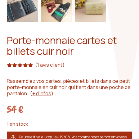
Porte-monnaie cartes et
billets cuir noir
(
1
avis client)
Noté
1
5.00
sur 5
Rassemblez vos cartes, pièces et billets dans ce petit
basé sur
porte-monnaie en cuir noir qui tient dans une poche de
notation
client
pantalon.
(
+ d'infos
)
54
€
1 en stock
Pause estivale jusqu'au 19/08. Vos commandes seront envoyées