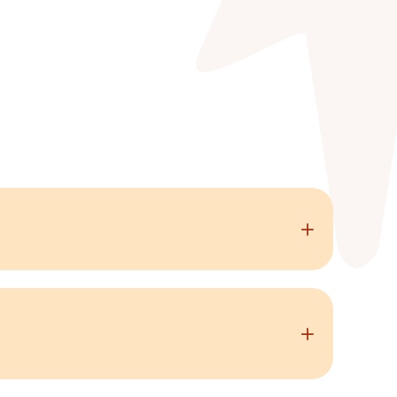
rès jour pour devenir de plus en plus belle.
ucle bronze
an noir, gris, bleu ou encore prune, elle a l'avantage