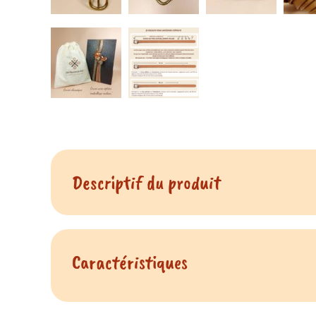
Descriptif du produit
Voici une
ceinture artisanale en cuir camel
qui vou
Caractéristiques
du produit Ceintur
Comment porter la ceinture co
La ceinture camel en cuir lisse
ressortira très bien
s
Fabrication artisanale française