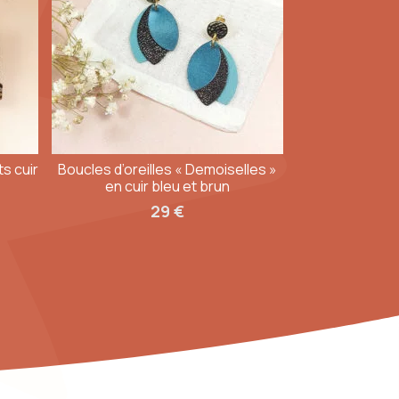
z vous.
re, on apporte ainsi une seconde et longue vie à
s cuir
Boucles d’oreilles « Demoiselles »
de qui dure.
en cuir bleu et brun
29
€