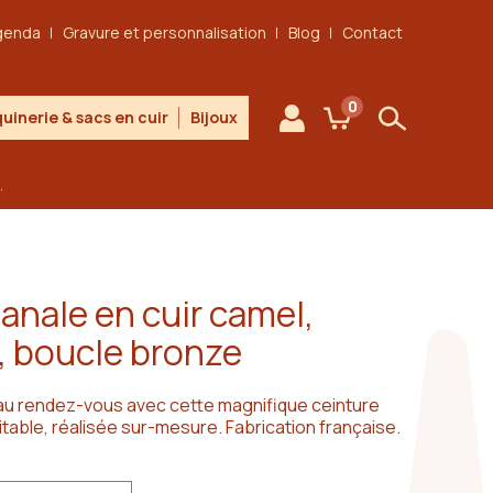
genda
Gravure et personnalisation
Blog
Contact
0
uinerie & sacs en cuir
Bijoux
Mon compte
Mon panier
Rechercher
.
anale en cuir camel,
, boucle bronze
au rendez-vous avec cette magnifique ceinture
itable, réalisée sur-mesure. Fabrication française.