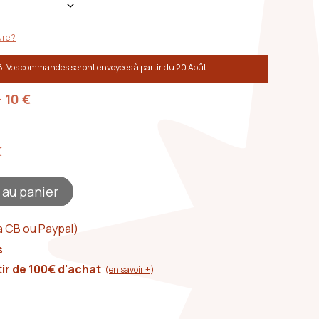
re ?
8. Vos commandes seront envoyées à partir du 20 Août.
+ 10
€
€
 au panier
a CB ou Paypal)
s
tir de 100€ d'achat
(
en savoir +
)