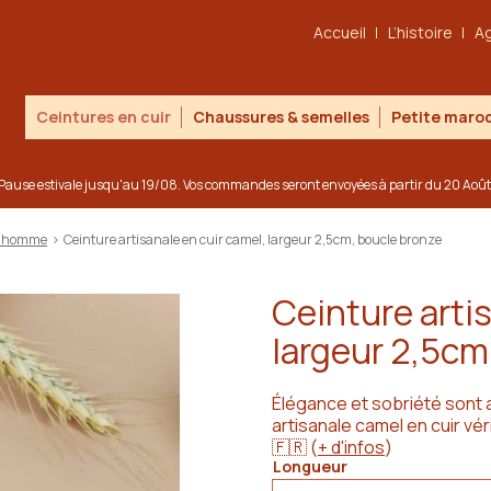
Accueil
L’histoire
A
Ceintures en cuir
Chaussures & semelles
Petite maroq
Pause estivale jusqu'au 19/08. Vos commandes seront envoyées à partir du 20 Août
 & homme
>
Ceinture artisanale en cuir camel, largeur 2,5cm, boucle bronze
Ceinture artis
largeur 2,5cm
Élégance et sobriété sont 
artisanale camel en cuir vér
🇫🇷
(
+ d'infos
)
Longueur