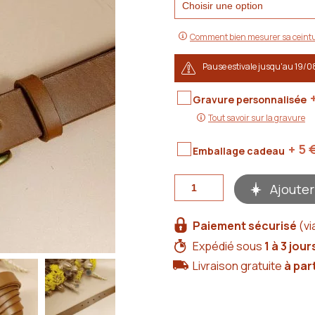
Comment bien mesurer sa ceintu
Pause estivale jusqu'au 19/0
Gravure personnalisée
Tout savoir sur la gravure
+ 5
Emballage cadeau
quantité
Ajouter
de
Ceinture
artisanale
Paiement sécurisé
(vi
en
cuir
Expédié sous
1 à 3 jour
camel,
Livraison gratuite
à par
largeur
2,5cm,
boucle
bronze