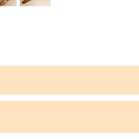
s accompagnera tout au long de votre vie, et qui se patinera jour ap
e artisanale en cuir camel, largeur 2,5cm, bo
uleur camel ?
ur n'importe quelle couleur de pantalon. Imaginez-la portée sur un je