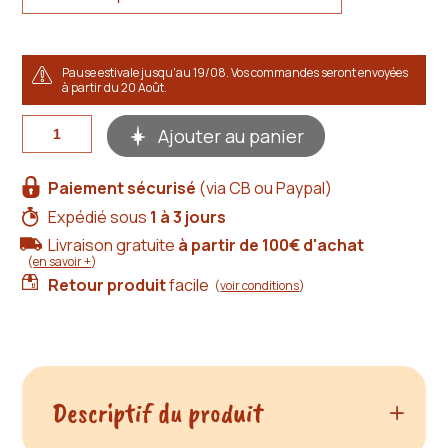
Pause estivale jusqu'au 19/08. Vos commandes seront envoyées
à partir du 20 Août.
quantité
Ajouter au panier
de
Sandales
artisanales
Paiement sécurisé
(via CB ou Paypal)
cuir
bordeaux
Expédié sous
1 à 3 jours
-
Livraison gratuite
à partir de 100€ d'achat
Hélèna
(
en savoir +
)
Retour produit
facile
(
voir conditions
)
Descriptif du produit