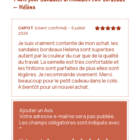
À noter qu'il peut exister une légère différence de
– Hélèna
couleurs entre les photos et le rendu réel.
CAPOT
(client confirmé)
–
9 juillet
2026
Note
5
sur
5
Je suis vraiment contente de mon achat, les
sandales bordeaux Helena sont superbes
autant par la couleur du cuir que de la qualité
du travail. La semelle est très confortable et
les finitions sont parfaites de plus elles sont
légères. Je recommande vivement. Merci
beaucoup pour le petit cadeau dans le colis.
A bientôt pour un nouvel achat.
Ajouter un Avis
Votre adresse e-mail ne sera pas publiée.
Les champs obligatoires sont indiqués avec
*