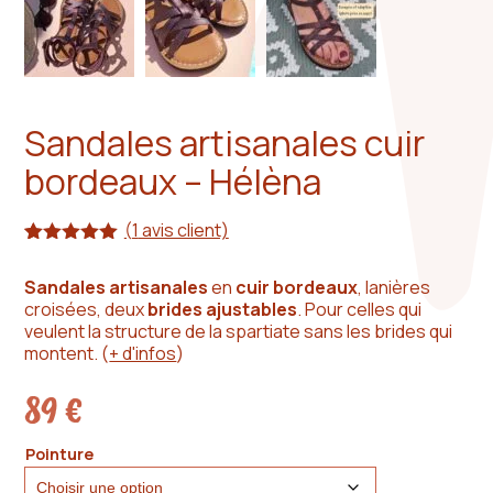
Sandales artisanales cuir
bordeaux – Hélèna
(
1
avis client)
Noté
1
5.00
sur 5
Sandales artisanales
en
cuir bordeaux
, lanières
basé sur
croisées, deux
brides ajustables
. Pour celles qui
notation
client
veulent la structure de la spartiate sans les brides qui
montent.
(
+ d'infos
)
89
€
Pointure