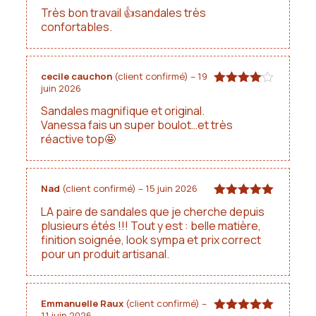
5
Très bon travail 👍sandales très
confortables.
cecile cauchon
(client confirmé)
–
19
juin 2026
Note
4
sur 5
Sandales magnifique et original.
Vanessa fais un super boulot…et très
réactive top🤩
Nad
(client confirmé)
–
15 juin 2026
Note
5
sur
LA paire de sandales que je cherche depuis
5
plusieurs étés !!! Tout y est : belle matière,
finition soignée, look sympa et prix correct
pour un produit artisanal.
Emmanuelle Raux
(client confirmé)
–
11 juin 2026