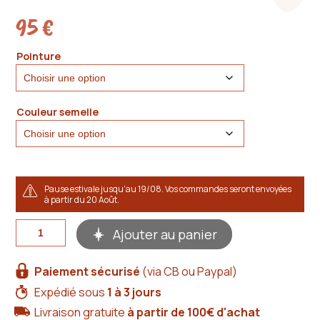
client
95
€
Pointure
Couleur semelle
Pause estivale jusqu'au 19/08. Vos commandes seront envoyées
à partir du 20 Août.
quantité
Ajouter au panier
de
Sandales
artisanales
Paiement sécurisé
(via CB ou Paypal)
femme
en
Expédié sous
1 à 3 jours
cuir
Livraison gratuite
à partir de 100€ d'achat
marron