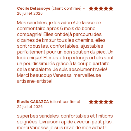
Choisissez votre pointure et laissez vos pieds faire
le reste du travail.
Cecile Delassoye
(client confirmé)
–
26 juillet 2026
Note
5
sur
À noter qu'il peut exister une légère différence de
5
Mes sandales, je les adore! Je laisse ce
couleurs entre les photos et le rendu réel.
commentaire après 6 mois de bonne
compagnie! Elles ont déjà parcouru des
dizaines de km sur tous les chemins, elles
sont robustes, confortables, ajustables
parfaitement pour un bon soutien du pied. Un
look unique! Et mes « trop » longs orteils sont
un peu dissimulés grâce à la coupe parfaite
de la sandalette. Je suis absolument ravie!
Merci beaucoup Vanessa, merveilleuse
artisane-artiste!
Elodie CASAZZA
(client confirmé)
–
22 juillet 2026
Note
5
sur
5
superbes sandales, confortables et finitions
soignées. Livraison rapide avec un petit plus ,
merci Vanessa je suis ravie de mon achat !