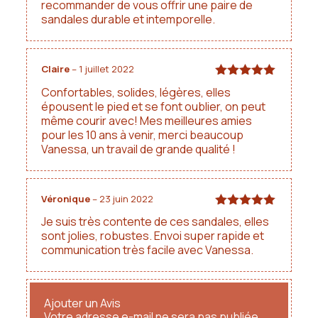
recommander de vous offrir une paire de
sandales durable et intemporelle.
Claire
–
1 juillet 2022
Note
5
sur
Confortables, solides, légères, elles
5
épousent le pied et se font oublier, on peut
même courir avec! Mes meilleures amies
pour les 10 ans à venir, merci beaucoup
Vanessa, un travail de grande qualité !
Véronique
–
23 juin 2022
Note
5
sur
Je suis très contente de ces sandales, elles
5
sont jolies, robustes. Envoi super rapide et
communication très facile avec Vanessa.
Ajouter un Avis
Votre adresse e-mail ne sera pas publiée.