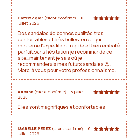
Bietrix ogier
(client confirmé)
–
15
juillet 2026
Note
5
sur
5
Des sandales de bonnes qualités,très
confortables et très belles .en ce qui
concerne l’expédition : rapide et bien emballé
parfait.sans hésitation je recommande ce
site…maintenant je sais où je
recommanderais mes futurs sandales 😉.
Merci à vous pour votre professionnalisme.
Adeline
(client confirmé)
–
8 juillet
2026
Note
5
sur
5
Elles sont magnifiques et confortables
ISABELLE PEREZ
(client confirmé)
–
6
juillet 2026
Note
5
sur