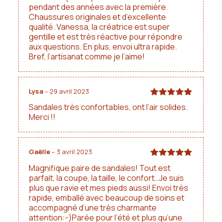
pendant des années avec la première.
Chaussures originales et d’excellente
qualité. Vanessa, la créatrice est super
gentille et est très réactive pour répondre
aux questions. En plus, envoi ultra rapide.
Bref, l’artisanat comme je l’aime!
Lysa
–
29 avril 2023
Note
5
sur
Sandales très confortables, ont l’air solides.
5
Merci !!
Gaëlle
–
3 avril 2023
Note
5
sur
Magnifique paire de sandales! Tout est
5
parfait, la coupe, la taille, le confort…Je suis
plus que ravie et mes pieds aussi! Envoi très
rapide, emballé avec beaucoup de soins et
accompagné d’une très charmante
attention:-)Parée pour l’été et plus qu’une