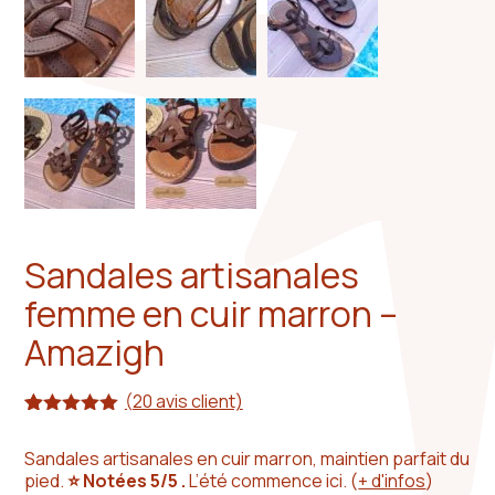
Sandales artisanales
femme en cuir marron –
Amazigh
(
20
avis client)
Noté
20
4.95
sur 5
Sandales artisanales en cuir marron, maintien parfait du
basé sur
pied.
⭐ Notées 5/5 .
L’été commence ici.
(
+ d'infos
)
notations