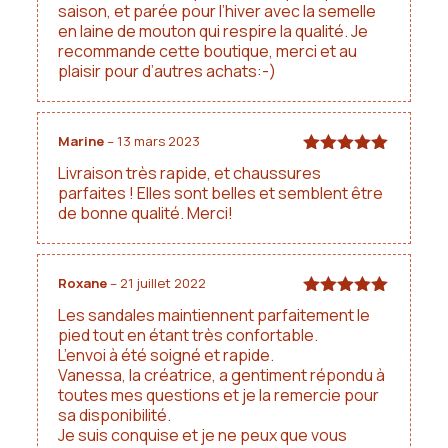
saison, et parée pour l’hiver avec la semelle
en laine de mouton qui respire la qualité. Je
recommande cette boutique, merci et au
plaisir pour d’autres achats:-)
Marine
–
13 mars 2023
Note
5
sur
Livraison très rapide, et chaussures
5
parfaites ! Elles sont belles et semblent être
de bonne qualité. Merci!
Roxane
–
21 juillet 2022
Note
5
sur
Les sandales maintiennent parfaitement le
5
pied tout en étant très confortable.
L’envoi à été soigné et rapide.
Vanessa, la créatrice, a gentiment répondu à
toutes mes questions et je la remercie pour
sa disponibilité.
Je suis conquise et je ne peux que vous