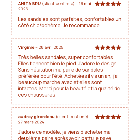
ANITA BRU
(client confirmé)
–
18 mai
2026
Note
5
sur
5
Les sandales sont parfaites, confortables un
côté chic/bohème. Je recommande
Virginie
–
28 avril 2025
Note
5
sur
Très belles sandales, super confortables.
5
Elles tiennent bien le pied. J’adore le design.
Sans hésitation ma paire de sandales
préférée pour l’été. Achetées il y a un an, j’ai
beaucoup marché avec et elles sont
intactes. Merci pour la beauté et la qualité de
ces chaussures.
audrey.girardeau
(client confirmé)
–
27 mars 2024
Note
5
sur
5
J’adore ce modèle, je viens d’acheter ma
deuxième paire après avoir battu le pavé