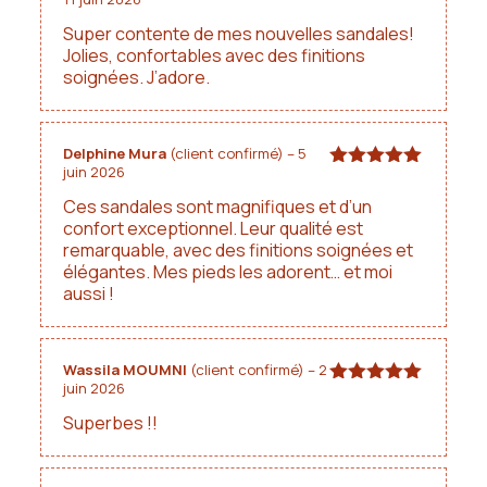
Note
5
sur
5
Super contente de mes nouvelles sandales!
Jolies, confortables avec des finitions
soignées. J’adore.
Delphine Mura
(client confirmé)
–
5
juin 2026
Note
5
sur
5
Ces sandales sont magnifiques et d’un
confort exceptionnel. Leur qualité est
remarquable, avec des finitions soignées et
élégantes. Mes pieds les adorent… et moi
aussi !
Wassila MOUMNI
(client confirmé)
–
2
juin 2026
Note
5
sur
5
Superbes !!