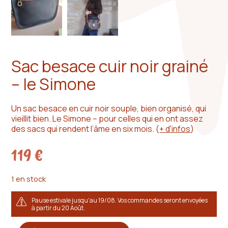
Sac besace cuir noir grainé
– le Simone
Un sac besace en cuir noir souple, bien organisé, qui
vieillit bien. Le Simone – pour celles qui en ont assez
des sacs qui rendent l’âme en six mois.
(
+ d'infos
)
119
€
1 en stock
Pause estivale jusqu'au 19/08. Vos commandes seront envoyées
à partir du 20 Août.
quantité