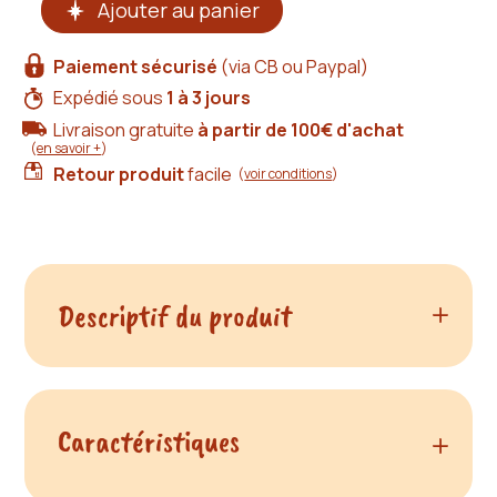
Ajouter au panier
de
Sac
besace
Paiement sécurisé
(via CB ou Paypal)
cuir
noir
Expédié sous
1 à 3 jours
grainé
Livraison gratuite
à partir de 100€ d'achat
–
(
en savoir +
)
le
Retour produit
facile
Simone
(
voir conditions
)
Descriptif du produit
Un sac besace en cuir noir grainé, bien organisé,
qui assume sa texture. Parce que le lisse, c'est bien
Caractéristiques
du produit Sac besace c
aussi, mais ça manque un peu de relief.