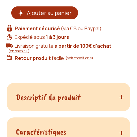
quantité
Ajouter au panier
de
Porte-
cartes
Paiement sécurisé
(via CB ou Paypal)
cuir
camel
Expédié sous
1 à 3 jours
Livraison gratuite
à partir de 100€ d'achat
(
en savoir +
)
Retour produit
facile
(
voir conditions
)
Descriptif du produit
Porte-cartes en cuir camel :
Caractéristiques
du produit Porte-carte
élégance, caractère et savoir-