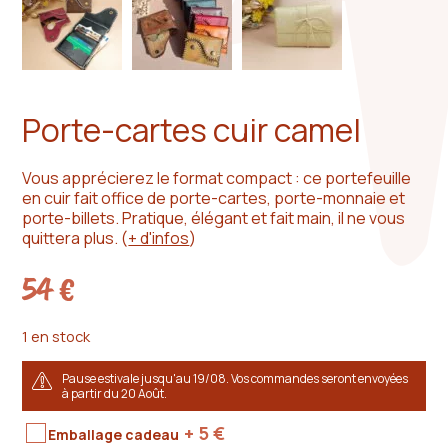
Porte-cartes cuir camel
Vous apprécierez le format compact : ce portefeuille
en cuir fait office de porte-cartes, porte-monnaie et
porte-billets. Pratique, élégant et fait main, il ne vous
quittera plus.
(
+ d'infos
)
54
€
1 en stock
Pause estivale jusqu'au 19/08. Vos commandes seront envoyées
à partir du 20 Août.
+ 5
€
Emballage cadeau