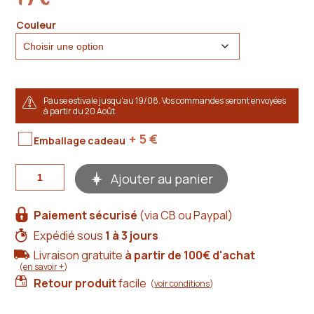
Couleur
Pause estivale jusqu'au 19/08. Vos commandes seront envoyées
à partir du 20 Août.
+ 5
€
Emballage cadeau
quantité
Ajouter au panier
de
Le
Mignon
Paiement sécurisé
(via CB ou Paypal)
:
porte-
Expédié sous
1 à 3 jours
monnaie
Livraison gratuite
à partir de 100€ d'achat
cuir
(
en savoir +
)
artisanal
fait
Retour produit
facile
(
voir conditions
)
main