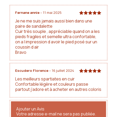
s'user après des années de bons et loyaux
services ? Le montage permet à n'importe quel
Fernane annie
–
11 mai 2025
cordonnier de les remplacer facilement, sans
Note
5
sur
toucher au reste de la chaussure.
Je ne me suis jamais aussi bien dans une
5
paire de sandalette
Ce sont ces sandales qu'on attrape sans réfléchir
Cuir très souple , appréciable quand on a les
le matin. Parce qu'elles vont avec tout.
pieds fragiles et semelle ultra confortable,
on a l impression d avoir le pied posé sur un
À noter qu'il peut exister une légère différence de
coussin d air
couleurs entre les photos et le rendu réel.
Bravo
Escudero Florence
–
16 juillet 2024
Note
5
sur
Les meilleurs spartiates en cuir
5
Confortable légère et couleurs passe
partout j’adore et à acheter en autres coloris
Ajouter un Avis
Votre adresse e-mail ne sera pas publiée.