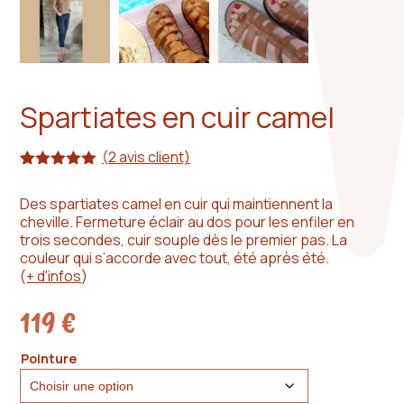
Spartiates en cuir camel
(
2
avis client)
Noté
2
5.00
sur 5
Des spartiates camel en cuir qui maintiennent la
basé sur
cheville. Fermeture éclair au dos pour les enfiler en
notations
client
trois secondes, cuir souple dès le premier pas. La
couleur qui s’accorde avec tout, été après été.
(
+ d'infos
)
119
€
Pointure