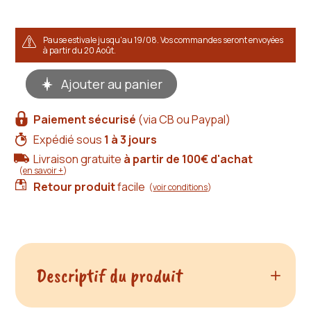
Pause estivale jusqu'au 19/08. Vos commandes seront envoyées
à partir du 20 Août.
quantité
Ajouter au panier
de
Spartiates
en
Paiement sécurisé
(via CB ou Paypal)
cuir
camel
Expédié sous
1 à 3 jours
Livraison gratuite
à partir de 100€ d'achat
(
en savoir +
)
Retour produit
facile
(
voir conditions
)
Descriptif du produit