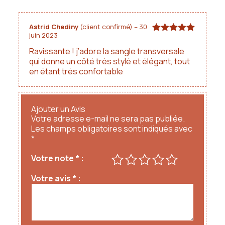
Astrid Chediny
(client confirmé)
–
30
juin 2023
Note
5
sur
5
Ravissante ! j’adore la sangle transversale
qui donne un côté très stylé et élégant, tout
en étant très confortable
Ajouter un Avis
Votre adresse e-mail ne sera pas publiée.
Les champs obligatoires sont indiqués avec
*
Votre note
*
Votre avis
*