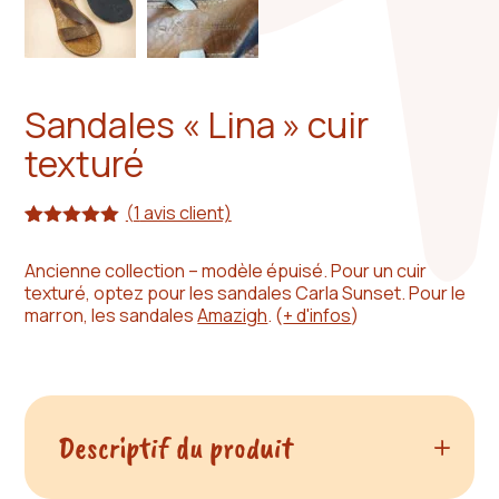
Sandales « Lina » cuir
texturé
(
1
avis client)
Noté
1
5.00
sur 5
Ancienne collection – modèle épuisé. Pour un cuir
basé sur
texturé, optez pour les sandales Carla Sunset. Pour le
notation
client
marron, les sandales
Amazigh
.
(
+ d'infos
)
Descriptif du produit