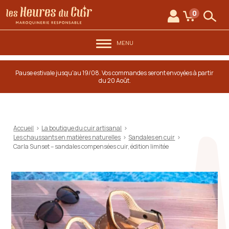
au contenu
Aller au menu
Les Heures du Cuir
0
Mon compte
Mon panie
Rech
MENU
Pause estivale jusqu'au 19/08. Vos commandes seront envoyées à partir
du 20 Août.
Accueil
>
La boutique du cuir artisanal
>
Les chaussants en matières naturelles
>
Sandales en cuir
>
Carla Sunset – sandales compensées cuir, édition limitée