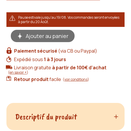
Pause estivale jusqu'au 19/08. Vos commandes seront envoyées
à partir du 20 Août.
quantité
Ajouter au panier
de
Carla
Sunset
Paiement sécurisé
(via CB ou Paypal)
-
sandales
Expédié sous
1 à 3 jours
compensées
Livraison gratuite
à partir de 100€ d'achat
cuir,
(
en savoir +
)
édition
Retour produit
facile
limitée
(
voir conditions
)
Descriptif du produit