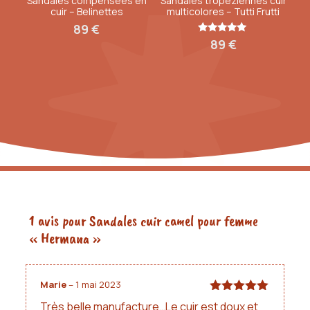
Sandales compensées en
Sandales tropéziennes cuir
cuir – Belinettes
multicolores – Tutti Frutti
l’
entretien facile de vos chaussures.
89
€
Note
89
€
5.00
sur 5
1 avis pour
Sandales cuir camel pour femme
« Hermana »
Marie
–
1 mai 2023
Note
5
sur
Très belle manufacture…Le cuir est doux et