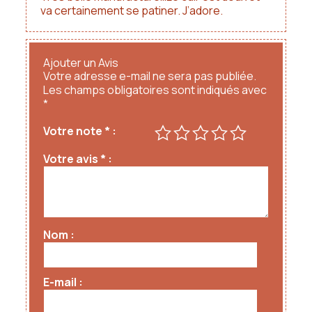
5
va certainement se patiner. J’adore.
Ajouter un Avis
Votre adresse e-mail ne sera pas publiée.
Les champs obligatoires sont indiqués avec
*
Votre note
*
Votre avis
*
Nom
E-mail