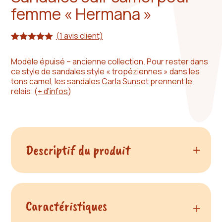
femme « Hermana »
(
1
avis client)
Noté
1
5.00
sur 5
Modèle épuisé – ancienne collection. Pour rester dans
basé sur
ce style de sandales style « tropéziennes » dans les
notation
client
tons camel, les sandales
Carla Sunset
prennent le
relais.
(
+ d'infos
)
Descriptif du produit
Un modèle de sandales en cuir
Caractéristiques
du produit Sandales c
simple et efficace