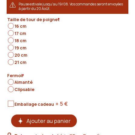
Pause estivale jusqu'au 19/08. Vos commandes seront envoyées
à partir du 20 Août.
Taille de tour de poignet
*
16 cm
17 cm
18 cm
19 cm
20 cm
21 cm
Fermoir
*
Aimanté
Clipsable
+ 5
€
Emballage cadeau
quantité
Ajouter au panier
de
Bracelet
homme