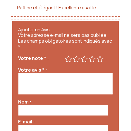
Note
5
sur
Raffiné et élégant ! Excellente qualité
5
Ajouter un Avis
Votre adresse e-mail ne sera pas publiée.
Les champs obligatoires sont indiqués avec
*
Votre note
*
Votre avis
*
Nom
E-mail