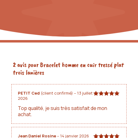
Heures du Cuir.
Ce bracelet ne transformera pas votre style. Il le
complétera, discrètement, tous les jours, pendant
des années. C'est déjà pas mal.
À noter qu'il peut exister une légère différence de
couleurs entre les photos et le rendu réel.
2 avis pour
Bracelet homme en cuir tressé plat
trois lanières
PETIT Ced
(client confirmé)
–
13 juillet
2026
Note
5
sur
5
Top qualité, je suis très satisfait de mon
achat.
Jean Daniel Rosine
–
14 janvier 2026