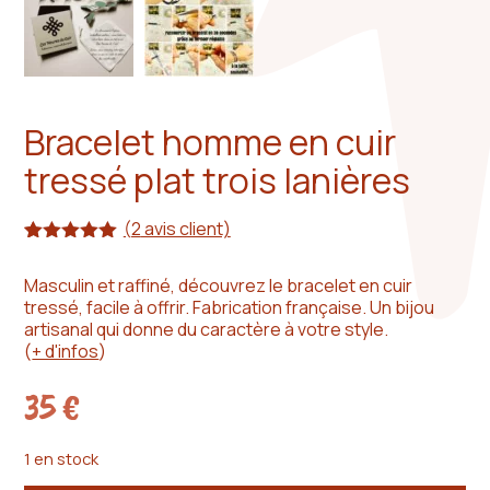
Bracelet homme en cuir
tressé plat trois lanières
(
2
avis client)
Noté
2
5.00
sur 5
Masculin et raffiné, découvrez le bracelet en cuir
basé sur
tressé, facile à offrir. Fabrication française. Un bijou
notations
client
artisanal qui donne du caractère à votre style.
(
+ d'infos
)
35
€
1 en stock