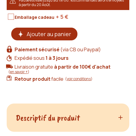
Pause estivale jusqu'au 19/08. Vos commandes seront envoyées
à partir du 20 Août.
+ 5
€
Emballage cadeau
quantité
Ajouter au panier
de
Boucles
d'oreilles
Paiement sécurisé
(via CB ou Paypal)
pendantes
en
Expédié sous
1 à 3 jours
cuir
Livraison gratuite
à partir de 100€ d'achat
lotus
(
en savoir +
)
doré
Retour produit
facile
(
voir conditions
)
Descriptif du produit