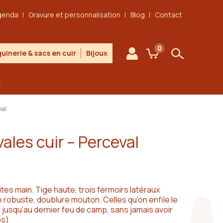
genda
Gravure et personnalisation
Blog
Contact
0
uinerie & sacs en cuir
Bijoux
Mon compte
Mon panier
Rechercher
.
val
ales cuir – Perceval
ites main. Tige haute, trois fermoirs latéraux
e robuste, doublure mouton. Celles qu’on enfile le
e jusqu’au dernier feu de camp, sans jamais avoir
os
)