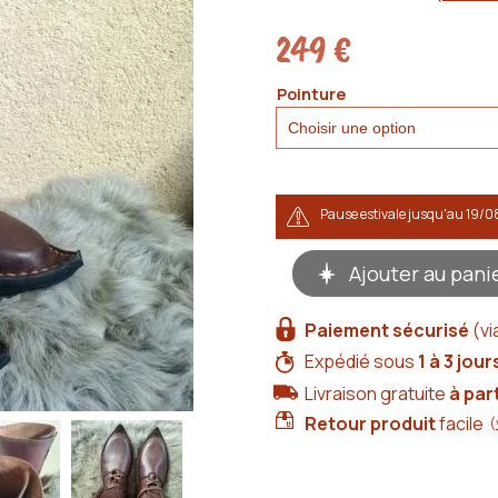
249
€
Pointure
Pause estivale jusqu'au 19/0
quantité
Ajouter au pani
de
Bottes
médiévales
Paiement sécurisé
(vi
cuir
-
Expédié sous
1 à 3 jour
Perceval
Livraison gratuite
à par
Retour produit
facile
(