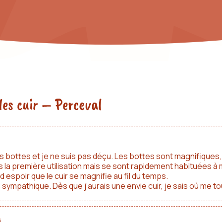
s sous la pluie, pas de coutures qui s'abîment au premier béhourd v
ncore là, bien à vous.
s médiévales artisanales, deux profils
alon dans la botte, Perceval est exactement faite pour vous. Si vous
un œil à
Bohort
. Même fabrication, même cuir, deux silhouettes diffé
les cuir – Perceval
à compléter son costume, découvrez les modèles
Hermine
,
Aliénor
e
i pas encore eu l'occasion de les tester sur une longue période mais
onnaît bien les contraintes des GN !"
Pouria, client confirmé - jan
 bottes et je ne suis pas déçu. Les bottes sont magnifiques, p
ées la première utilisation mais se sont rapidement habituées à
nd espoir que le cuir se magnifie au fil du temps.
e
sympathique. Dès que j’aurais une envie cuir, je sais où me to
oloris, bout arrondi. Chaque paire personnalisée est fabriquée spé
6