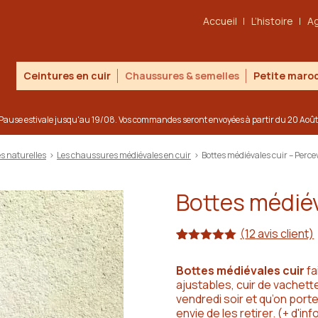
Accueil
L’histoire
A
Ceintures en cuir
Chaussures & semelles
Petite maroq
Pause estivale jusqu'au 19/08. Vos commandes seront envoyées à partir du 20 Août
s naturelles
>
Les chaussures médiévales en cuir
>
Bottes médiévales cuir – Perce
Bottes médiév
(
12
avis client)
Noté
12
5.00
sur 5
Bottes médiévales cuir
fa
basé sur
ajustables, cuir de vachett
notations
client
vendredi soir et qu’on port
envie de les retirer.
(
+ d'inf