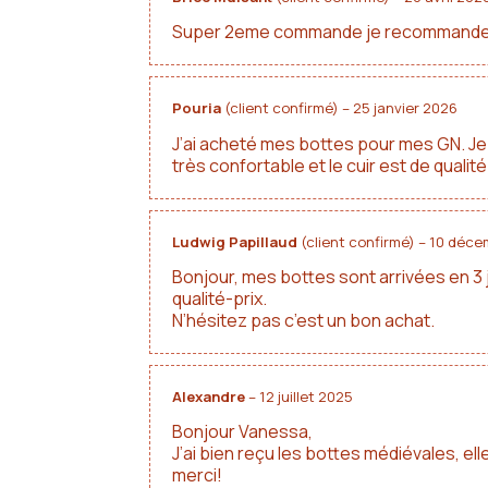
Super 2eme commande je recommande a
Entretien de vos bottes médiéva
Après chaque événement, un coup de brosse pour enle
Pouria
(client confirmé)
–
25 janvier 2026
un long stockage, nourrissez bien le cuir et rangez a
J’ai acheté mes bottes pour mes GN. Je 
Et pour les événements d'hiver, une paire de
semelle
très confortable et le cuir est de qual
Le
guide d'entretien du cuir
détaille tous les geste
Ludwig Papillaud
(client confirmé)
–
10 déce
Le cuir est une matière naturelle : d'un tannage à l'a
qu'on n'est pas dans le plastique. Si la nuance exac
Bonjour, mes bottes sont arrivées en 3 
qualité-prix.
À noter qu'il peut exister une légère différence de c
N’hésitez pas c’est un bon achat.
Alexandre
–
12 juillet 2025
Bonjour Vanessa,
J’ai bien reçu les bottes médiévales, e
merci!