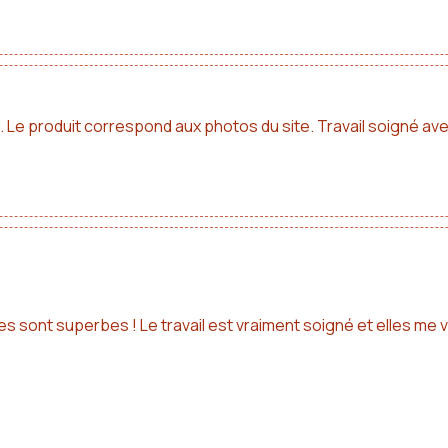
. Le produit correspond aux photos du site. Travail soigné av
lles sont superbes ! Le travail est vraiment soigné et elles me 