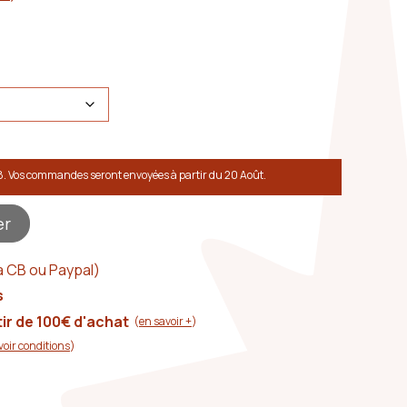
8. Vos commandes seront envoyées à partir du 20 Août.
er
a CB ou Paypal)
s
tir de 100€ d'achat
(
en savoir +
)
voir conditions
)