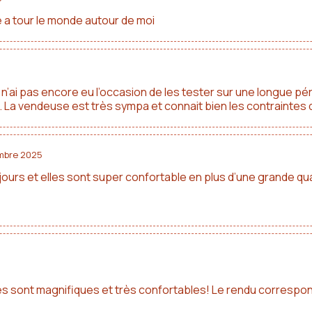
 tour le monde autour de moi
les en cuir
ver terre et poussière. Une crème nourrissante toutes les deux ou 
u sec, elles ressortiront prêtes pour la saison suivante.
n’ai pas encore eu l’occasion de les tester sur une longue pér
s en laine
dans les bottes fait toute la différence : le froid monte du 
ité. La vendeuse est très sympa et connait bien les contraint
s et produits recommandés.
mbre 2025
utre, la teinte varie légèrement - parfois un peu plus claire, parfois
te compte pour vous, contactez-moi avant de commander : je vous dir
jours et elles sont super confortable en plus d’une grande qu
ouleurs entre les photos et le rendu réel.
lles sont magnifiques et très confortables! Le rendu correspon