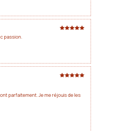
Note
5
sur
ec passion.
5
Note
5
sur
5
vont parfaitement. Je me réjouis de les