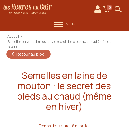
au contenu
Aller au menu
Les Heures du Cuir
0
Mon compte
Mon panie
Rech
MENU
Accueil
>
Semelles en laine de mouton : le secret des pieds au chaud (même en
hiver)
Retour au blog
Semelles en laine de
mouton : le secret des
pieds au chaud (même
en hiver)
Temps de lecture : 8 minutes