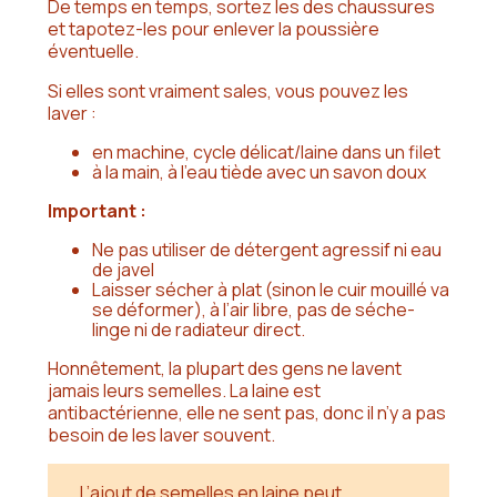
De temps en temps, sortez les des chaussures
et tapotez-les pour enlever la poussière
éventuelle.
Si elles sont vraiment sales, vous pouvez les
laver :
en machine, cycle délicat/laine dans un filet
à la main, à l’eau tiède avec un savon doux
Important :
Ne pas utiliser de détergent agressif ni eau
de javel
Laisser
sécher à plat
(sinon le cuir mouillé va
se déformer), à l’air libre, pas de séche-
linge ni de radiateur direct.
Honnêtement, la plupart des gens ne lavent
jamais leurs semelles. La laine est
antibactérienne, elle ne sent pas, donc il n’y a pas
besoin de les laver souvent.
L’ajout de semelles en laine peut