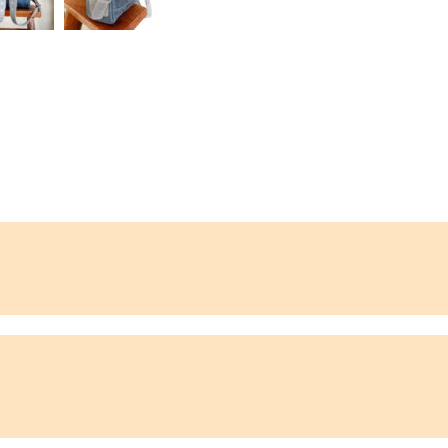
 bleu gris
s rolltop en cuir gris bleu
 à la main qui n'est pas qu'un simple accessoire. C'est une déclarat
là d’un simple sac à dos… c’est un récit qui attend d’être dévoilé.