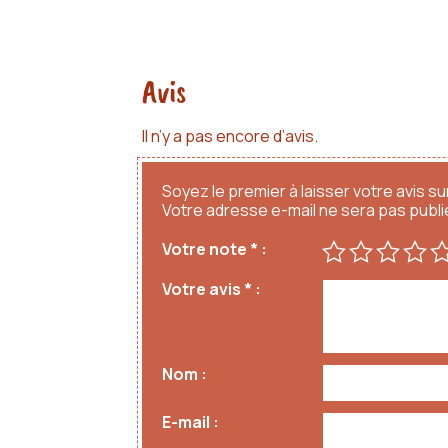
Avis
Il n’y a pas encore d’avis.
Soyez le premier à laisser votre avis sur
Votre adresse e-mail ne sera pas publi
Votre note
*
Votre avis
*
Nom
E-mail