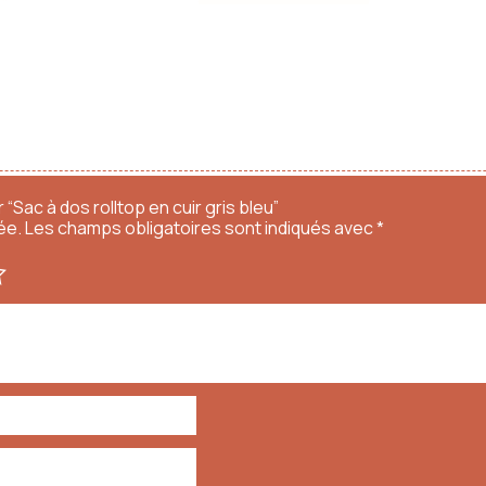
 “Sac à dos rolltop en cuir gris bleu”
ée.
Les champs obligatoires sont indiqués avec
*