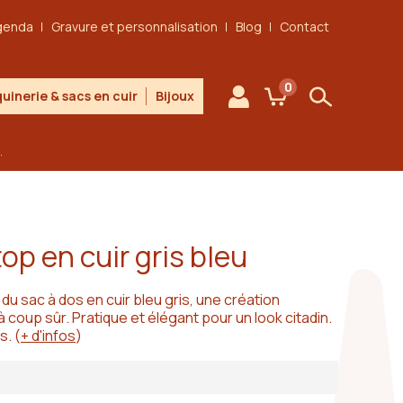
genda
Gravure et personnalisation
Blog
Contact
0
uinerie & sacs en cuir
Bijoux
Mon compte
Mon panier
Rechercher
.
top en cuir gris bleu
 sac à dos en cuir bleu gris, une création
à coup sûr. Pratique et élégant pour un look citadin.
s.
(
+ d'infos
)