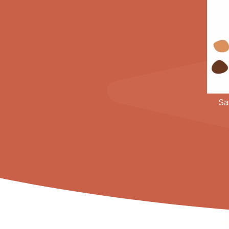
perle rare avant qu'elle ne disparaîsse.
À noter qu'il peut exister une légère différence de c
Sa