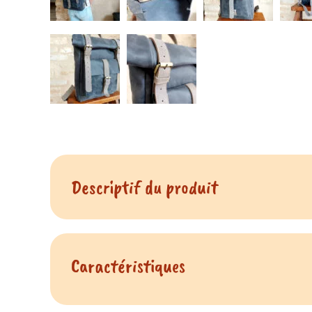
Descriptif du produit
Un sac à dos enchanteur en cuir
Caractéristiques
du produit Sac à do
Imaginez ceci : un sac à dos
unique
en cuir fabriqué
témoignage de votre style unique. Cela va bien au-de