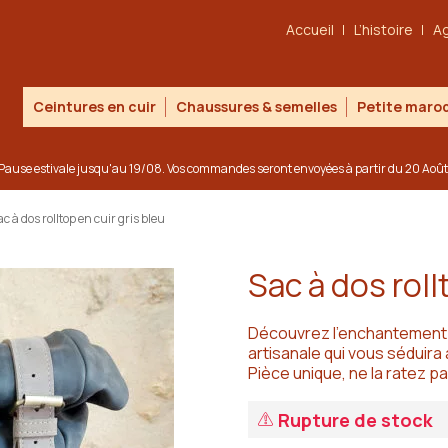
Accueil
L’histoire
A
Ceintures en cuir
Chaussures & semelles
Petite maroq
Pause estivale jusqu'au 19/08. Vos commandes seront envoyées à partir du 20 Août
c à dos rolltop en cuir gris bleu
Sac à dos roll
Découvrez l’enchantement du
artisanale qui vous séduira 
Pièce unique, ne la ratez pa
Rupture de stock