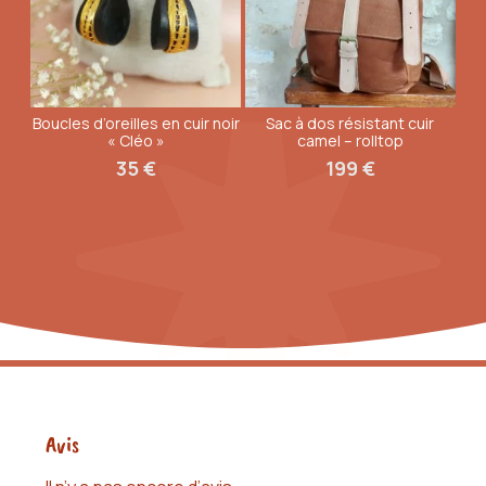
Boucles d’oreilles en cuir noir
Sac à dos résistant cuir
« Cléo »
camel – rolltop
35
€
199
€
Avis