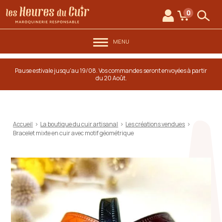
au contenu
Aller au menu
Les Heures du Cuir
0
Mon compte
Mon panie
Rech
MENU
Pause estivale jusqu'au 19/08. Vos commandes seront envoyées à partir
du 20 Août.
Accueil
>
La boutique du cuir artisanal
>
Les créations vendues
>
Bracelet mixte en cuir avec motif géométrique