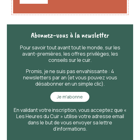
recevez-la chez vous, prête à vous accompagner
partout.
À noter qu'il peut exister une légère différence de
couleurs entre les photos et le rendu réel.
Abonnez-vous à la newsletter
Pour savoir
tout
avant
tout
le monde, sur les
avant-premières, les offres privilèges, les
conseils sur le cuir.
Promis, je ne suis pas envahissante : 4
newsletters par an (et vous pouvez vous
désabonner en un simple clic).
Je m'abonne
En validant votre inscription, vous acceptez que «
Les Heures du Cuir » utilise votre adresse email
dans le but de vous envoyer sa lettre
d’informations.