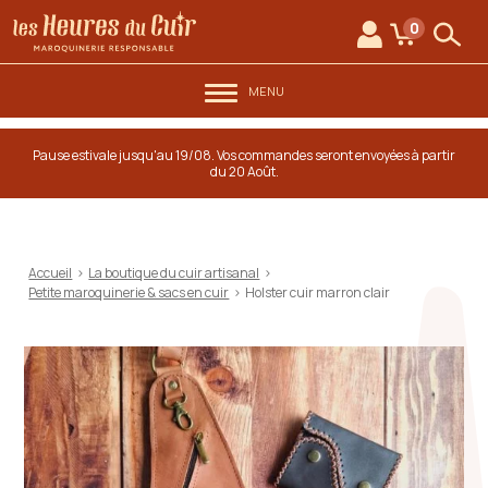
au contenu
Aller au menu
Les Heures du Cuir
0
Mon compte
Mon panie
Rech
MENU
Pause estivale jusqu'au 19/08. Vos commandes seront envoyées à partir
du 20 Août.
Accueil
>
La boutique du cuir artisanal
>
Petite maroquinerie & sacs en cuir
>
Holster cuir marron clair