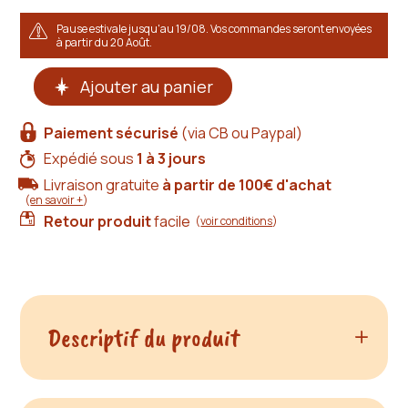
Pause estivale jusqu'au 19/08. Vos commandes seront envoyées
à partir du 20 Août.
quantité
Ajouter au panier
de
Holster
cuir
Paiement sécurisé
(via CB ou Paypal)
marron
clair
Expédié sous
1 à 3 jours
Livraison gratuite
à partir de 100€ d'achat
(
en savoir +
)
Retour produit
facile
(
voir conditions
)
Descriptif du produit