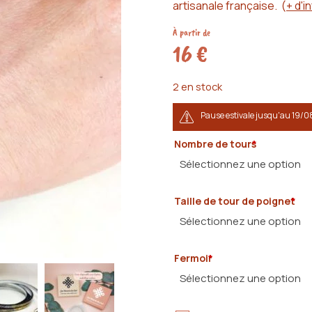
client
artisanale française.
(
+ d'i
À partir de
16
€
2 en stock
Pause estivale jusqu'au 19/0
Nombre de tours
*
Sélectionnez une option
Taille de tour de poignet
*
1
Sélectionnez une option
+ 4
€
2
Fermoir
*
+ 8
€
13 cm
3
Sélectionnez une option
+ 12
€
14 cm
4