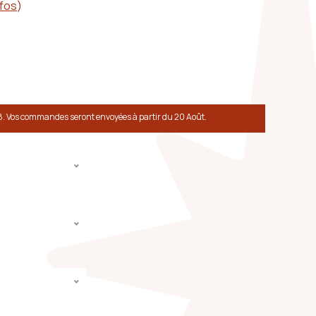
nfos
)
8. Vos commandes seront envoyées à partir du 20 Août.