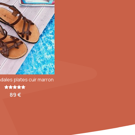
dales plates cuir marron
Note
89
€
5.00
sur 5