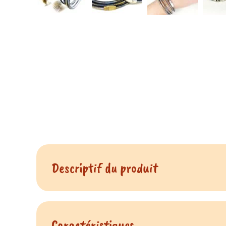
Descriptif du produit
Bracelet
multirang
artisanal en cuir pour femme ré
choisir le nombre de tours que vous souhaitez : 1, 2 , 
Caractéristiques
du produit Bracele