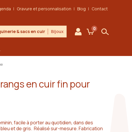
genda
Gravure et personnalisation
Blog
Contact
0
uinerie & sacs en cuir
Bijoux
Mon compte
Mon panier
Rechercher
.
me
rangs en cuir fin pour
minin, facile à porter au quotidien, dans des
leu et de gris. Réalisé sur-mesure. Fabrication