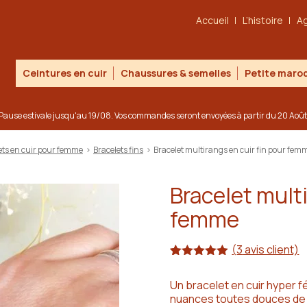
Accueil
L’histoire
A
Ceintures en cuir
Chaussures & semelles
Petite maroq
Pause estivale jusqu'au 19/08. Vos commandes seront envoyées à partir du 20 Août
ets en cuir pour femme
>
Bracelets fins
>
Bracelet multirangs en cuir fin pour fem
Bracelet multi
femme
(
3
avis client)
Noté
3
5.00
sur 5
Un bracelet en cuir hyper fé
basé sur
nuances toutes douces de b
notations