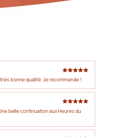
Note
5
sur
e très bonne qualité. Je recommande !
5
Note
5
sur
s. Une belle continuation aux Heures du
5