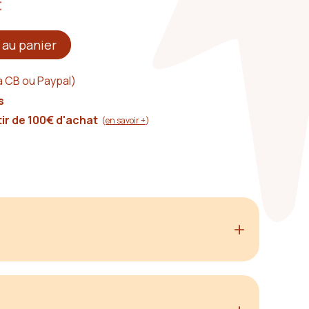
€
 au panier
a CB ou Paypal)
s
tir de 100€ d'achat
(
en savoir +
)
billera parfaitement votre
poignet
! A vous de