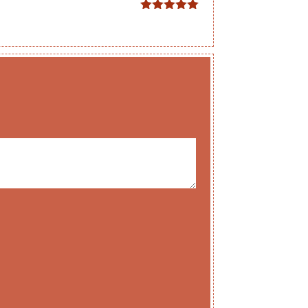
Note
5
sur
5