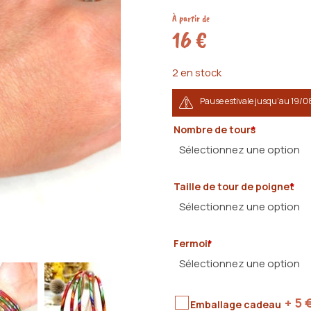
notations
client
À partir de
16
€
2 en stock
Pause estivale jusqu'au 19/0
Nombre de tours
*
Sélectionnez une option
Taille de tour de poignet
*
1
Sélectionnez une option
+ 4
€
2
Fermoir
*
+ 8
€
13 cm
3
Sélectionnez une option
+ 12
€
14 cm
4
+ 5
15 cm
+ 15
€
Fermoir argenté
Emballage cadeau
5