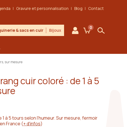
genda
Gravure et personnalisation
Blog
Contact
0
uinerie & sacs en cuir
Bijoux
Mon compte
Mon panier
Rechercher
.
ours, sur mesure
rang cuir coloré : de 1 à 5
sure
de 1 à 5 tours selon l’humeur. Sur mesure, fermoir
 en France
(
+ d'infos
)