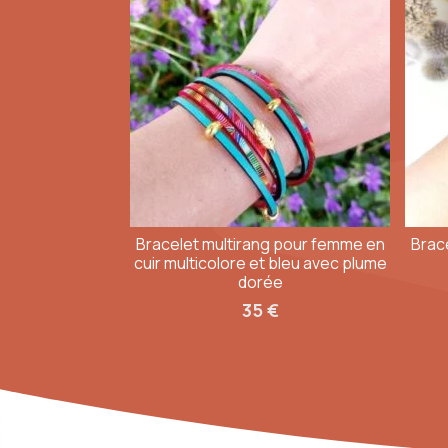
En point relais via Mondial Relay 6€ (livraison grat
Bracelet cuir coloré
Envoi rapide et soigné, le numéro de suivi vous sera
Fuchsia, vert, bleu, jaune : la dose de couleur qui 
poignet.
À porter seul ou à empiler avec un
bracelet vert
ou l
À noter qu'il peut exister une légère différence de c
Bracelet multirang pour femme en
Brace
cuir multicolore et bleu avec plume
dorée
35
€