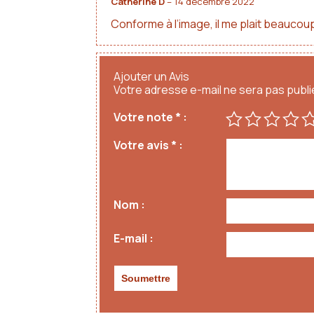
Catherine D
–
14 décembre 2022
Conforme à l’image, il me plait beaucoup
Ajouter un Avis
Votre adresse e-mail ne sera pas publi
Votre note
*
Votre avis
*
Nom
E-mail