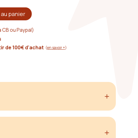
 au panier
a CB ou Paypal)
s
tir de 100€ d'achat
(
en savoir +
)
ent va avec absolument tout et qui égaye une garde-
esure
 Elle redevient intéressante.