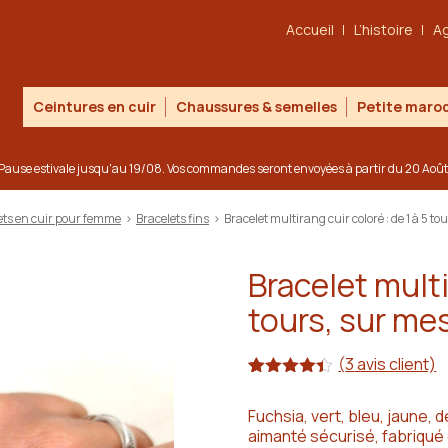
Accueil
L’histoire
A
Ceintures en cuir
Chaussures & semelles
Petite maroq
Pause estivale jusqu'au 19/08. Vos commandes seront envoyées à partir du 20 Août
ets en cuir pour femme
>
Bracelets fins
>
Bracelet multirang cuir coloré : de 1 à 5 t
Bracelet multi
tours, sur me
(
3
avis client)
Noté
3
4.33
sur 5
Fuchsia, vert, bleu, jaune, 
basé
aimanté sécurisé, fabriqué
sur