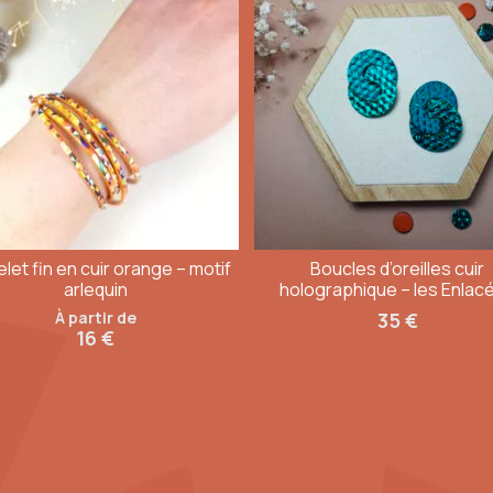
uite à partir de 100€ d’achat)
 communiqué dès le jour de l’envoi.
donne du peps et de la joie à une tenue basique. Pas besoin d'une occ
e
bracelet jaune
,l 'empilement de bracelets cuir, c'est jamais trop.
ouleurs entre les photos et le rendu réel.
let fin en cuir orange – motif
Boucles d’oreilles cuir
arlequin
holographique – les Enlac
À partir de
35
€
16
€