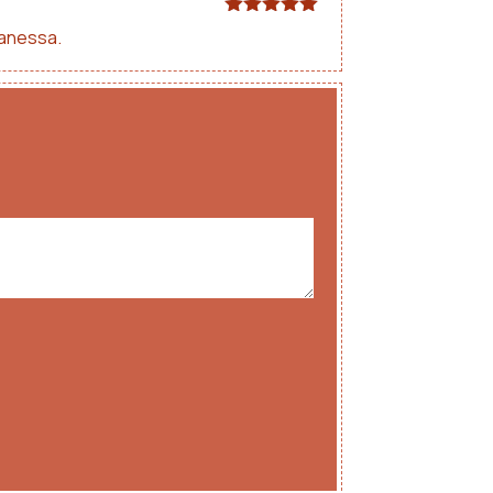
Note
5
sur
Vanessa.
5