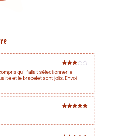
ure
Note
3
pris qu’il fallait sélectionner le
sur 5
lité et le bracelet sont jolis. Envoi
Note
5
sur
5