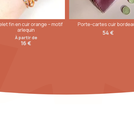
let fin en cuir orange – motif
Porte-cartes cuir bordea
arlequin
54
€
À partir de
16
€