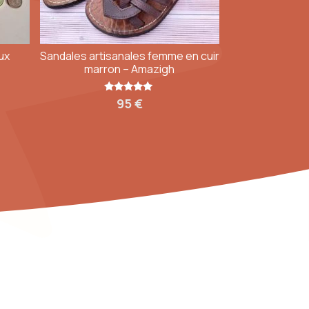
ux
Sandales artisanales femme en cuir
marron – Amazigh
Note
95
€
4.95
sur 5