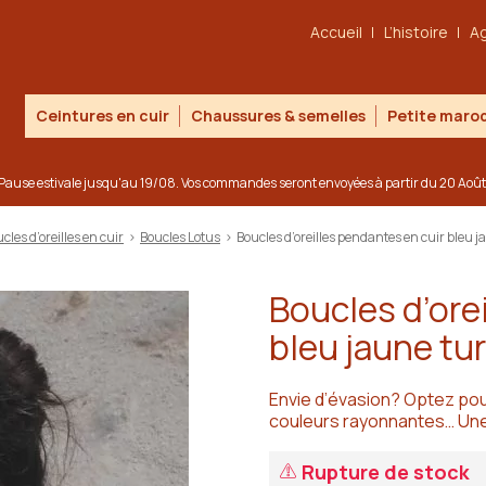
Accueil
L’histoire
A
Ceintures en cuir
Chaussures & semelles
Petite maroq
Pause estivale jusqu'au 19/08. Vos commandes seront envoyées à partir du 20 Août
cles d’oreilles en cuir
>
Boucles Lotus
>
Boucles d’oreilles pendantes en cuir bleu 
Boucles d’ore
bleu jaune tu
Envie d’évasion? Optez pou
couleurs rayonnantes… Une 
Rupture de stock