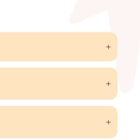
uoise
" l'ambiance
votre tenue.