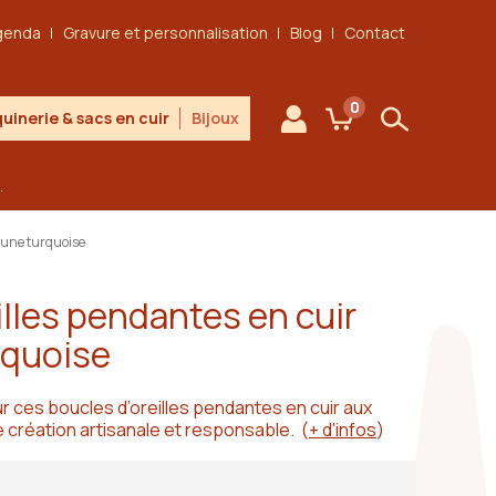
genda
Gravure et personnalisation
Blog
Contact
0
uinerie & sacs en cuir
Bijoux
Mon compte
Mon panier
Rechercher
.
jaune turquoise
illes pendantes en cuir
rquoise
r ces boucles d’oreilles pendantes en cuir aux
création artisanale et responsable.
(
+ d'infos
)