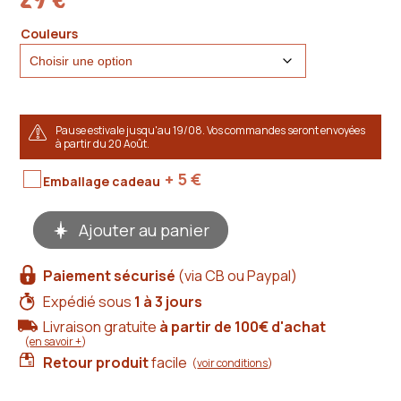
Couleurs
Pause estivale jusqu'au 19/08. Vos commandes seront envoyées
à partir du 20 Août.
+ 5
€
Emballage cadeau
quantité
Ajouter au panier
de
Bague
cuir
Paiement sécurisé
(via CB ou Paypal)
plaqué
or
Expédié sous
1 à 3 jours
colorée
Livraison gratuite
à partir de 100€ d'achat
et
(
en savoir +
)
réglable
Retour produit
facile
(
voir conditions
)