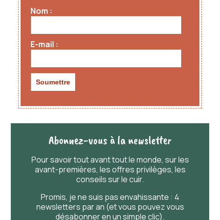
Nom
couleurs entre les photos et le rendu réel.
E-mail
Abonnez-vous à la newsletter
Pour savoir
tout
avant
tout
le monde, sur les
avant-premières, les offres privilèges, les
conseils sur le cuir.
Promis, je ne suis pas envahissante : 4
newsletters par an (et vous pouvez vous
désabonner en un simple clic).