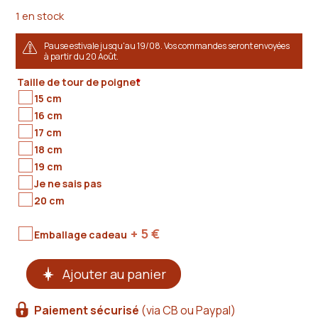
1 en stock
Pause estivale jusqu'au 19/08. Vos commandes seront envoyées
à partir du 20 Août.
Taille de tour de poignet
*
15 cm
16 cm
17 cm
18 cm
19 cm
Je ne sais pas
20 cm
+ 5
€
Emballage cadeau
quantité
Ajouter au panier
de
Bracelet
en
Paiement sécurisé
(via CB ou Paypal)
cuir