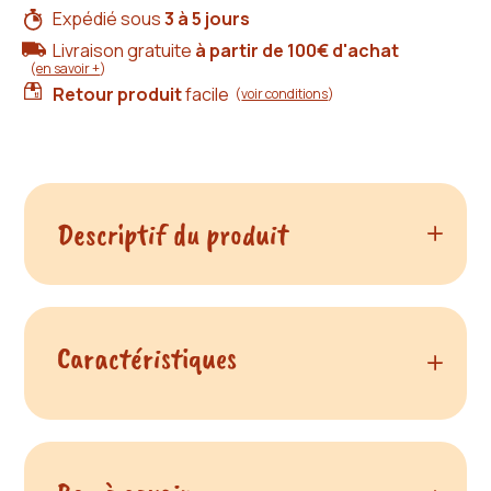
esprit
Expédié sous
3 à 5 jours
vintage
Livraison gratuite
à partir de 100€ d'achat
(
en savoir +
)
Retour produit
facile
(
voir conditions
)
Descriptif du produit
Réveillez votre côté bohème
Caractéristiques
du produit Bracelet en 
Bracelet en Cuir Esprit Vintage - Style Bohème
et Féminin
Fabrication artisanale française
Plongez dans l'ambiance décontractée des années
Réalisation sur-mesure
70 avec notre bracelet en cuir au motif