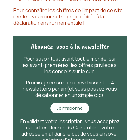
l’information
Mise en place d’un
moteur de
Pour connaître les chiffres de l’impact de ce site,
recherche
pour faciliter l’accès à
rendez-vous sur notre page dédiée à la
l’information
déclaration environnementale
!
Abonnez-vous à la newsletter
Pour savoir
tout
avant
tout
le monde, sur
les avant-premières, les offres privilèges,
les conseils sur le cuir.
Promis, je ne suis pas envahissante : 4
newsletters par an (et vous pouvez vous
désabonner en un simple clic).
Je m'abonne
En validant votre inscription, vous acceptez
que « Les Heures du Cuir » utilise votre
adresse email dans le but de vous envoyer
sa lettre d’informations.