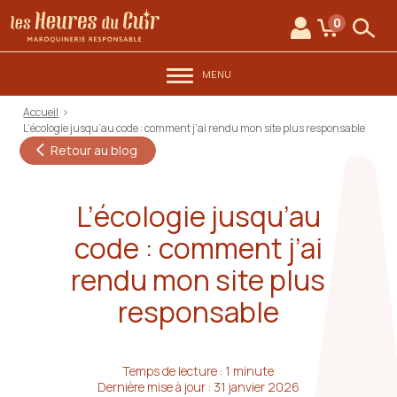
au contenu
Aller au menu
Les Heures du Cuir
0
Mon compte
Mon panie
Rech
MENU
Accueil
>
L’écologie jusqu’au code : comment j’ai rendu mon site plus responsable
Retour au blog
L’écologie jusqu’au
code : comment j’ai
rendu mon site plus
responsable
Temps de lecture : 1 minute
Dernière mise à jour : 31 janvier 2026