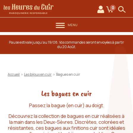
au contenu
Aller au menu
Les Heures du Cuir
0
Mon compte
Mon panie
Rech
MENU
Pause estivale jusqu'au 19/08. Vos commandes seront envoyées à partir
du 20 Août.
Accueil
>
Les bijoux en cuir
>
Bagues en cuir
Les bagues en cuir
Passez la bague (en cuir) au doigt.
Découvrez la collection de bagues en cuir réalisées à
la main dans les Deux-Sèvres. Discrètes, colorées et
résistantes, ces bagues aux finitions cuir sont idéales